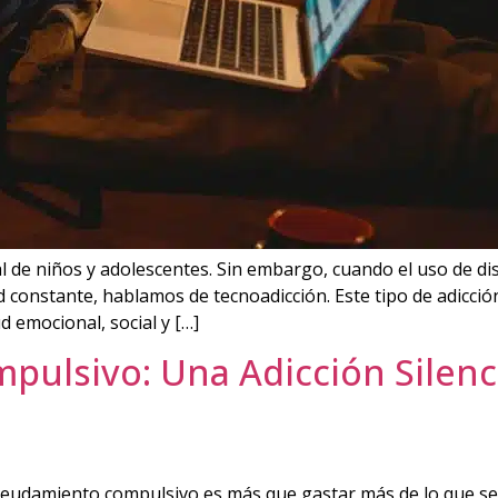
l de niños y adolescentes. Sin embargo, cuando el uso de dis
 constante, hablamos de tecnoadicción. Este tipo de adicció
d emocional, social y […]
ulsivo: Una Adicción Silenc
udamiento compulsivo es más que gastar más de lo que se g